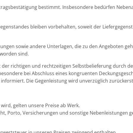
uftragsbestätigung bestimmt. Insbesondere bedürfen Neben
genstandes bleiben vorbehalten, soweit der Liefergegensta
ungen sowie andere Unterlagen, die zu den Angeboten ge
 worden sind.
er richtigen und rechtzeitigen Selbstbelieferung durch den Z
insbesondere bei Abschluss eines kongruenten Deckungsgesc
 informiert. Die Gegenleistung wird unverzüglich zurückerst
t wird, gelten unsere Preise ab Werk.
cht, Porto, Versicherungen und sonstige Nebenleistungen g
rwertsteuer in unseren Preisen zwingend enthalten.