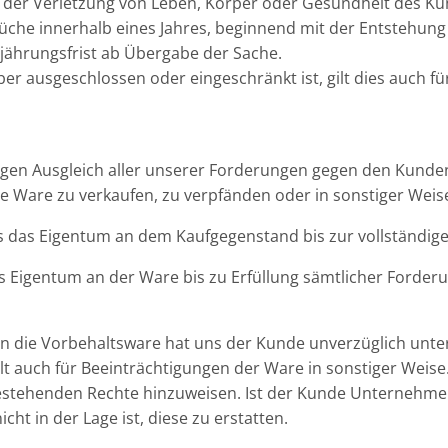
f der Verletzung von Leben, Körper oder Gesundheit des Kun
prüche innerhalb eines Jahres, beginnend mit der Entstehu
jährungsfrist ab Übergabe der Sache.
r ausgeschlossen oder eingeschränkt ist, gilt dies auch f
ndigen Ausgleich aller unserer Forderungen gegen den Kund
e Ware zu verkaufen, zu verpfänden oder in sonstiger Weise
s das Eigentum an dem Kaufgegenstand bis zur vollständige
s Eigentum an der Ware bis zu Erfüllung sämtlicher Forderu
die Vorbehaltsware hat uns der Kunde unverzüglich unter 
lt auch für Beeinträchtigungen der Ware in sonstiger Weis
estehenden Rechte hinzuweisen. Ist der Kunde Unternehmer,
icht in der Lage ist, diese zu erstatten.